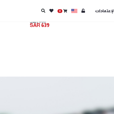
لإعتمادات
0
799
639