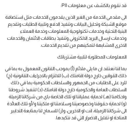
قد نقوم بالكشف عن معلومات PII:
الى مقدمي الخدمة من الغير الذين يقدمون الخدمات مثل استضافة
موقع الشبكة وتحليل البيانات وتنفيذ الدفع وتلبية الطلبات وتقديم
البنية التحتية وخدمات تكنولوجية المعلومات وخدمة العملاء
وخدمات ارسال البريد الالكتروني وتنفيذ بطاقات الائتمان والخدمات
الاخرى المشابهة لتمكينهم من تقديم الخدمات.
المعلومات المطلوبة لتلبية مشترياتك
بما اننا نعتقد ان ما يلي ملائم (أ) بموجب القانون المعمول به بما في
ذلك القوانين خارج دولة اقامتك (ب) للالتزام بالاجراءات القانونية (ج)
للرد على الطلبات من الجمهور والسلطات الحكومية بما في ذلك
السلطات العامة والحكومية خارج دولة اقامتك (د) لتنفيذ شروطنا
واحكامنا (هـ) لحماية عملياتنا او تلك الخاصة باي من شركاتنا الزميلة
(و) لحماية حقوقنا وخصوصيتنا وسلامتنا او ملكيتنا و/أو تلك العائدة
الى شركاتنا الزميلة، انت او الاخرين، و(ز) للسماح لنا بمتابعة التدابير
المتاحة او تقليل الاضرار التي قد نتكبدها.