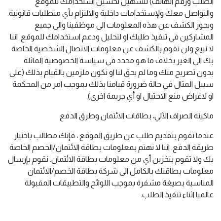
الطلب ورقم الهاتف) لتسهيل تحسين استخدامك للموقع
والتواصل معك ولإستخدامات داخلية والالتزام بأي متطلبات قانونية.
ويجوز الكشف عن هذه المعلومات الى موظفينا والى جميع
المشاركين في تنفيذ طلبك او لتحليل ودعم استخدامك للموقع. اننا
لا نبيع ولن نقوم بالكشف عن معلومات الاتصال الشخصية الخاصة
بك الى الغير بخلاف ما هو محدد في سياسة الخصوصية الماثلة
بدون تصريح منك وما لم يحق لنا او نكون ملزمين بالقيام بذلك (على
سبيل المثال في حالة ضرورة قيامنا بذلك بموجب امر من المحكمة
او لاغراض منع الاحتيال او أي جريمة اخرى).
ماكينة الصراف الآلي، بطاقات الائتمان وطرق الدفع
عندما تقوم بتقديم طلب عن طريق الموقع ، فإنك مطالب باختيار
طريقة الدفع. اننا لا نهتم بمعلومات بطاقة الائتمان/الخصم الخاصة
بك ولا تقوم بتخزين أي من معلومات بطاقة الائتمان. نقوم بإرسال
معلومات بطاقتك بالكامل الى شركة بطاقة الخصم/الائتمان
المناسبة بصيغة مشفرة بموجب اللوائح والتطبيقات المقبولة
عالميا اثناء تنفيذ الطلب.