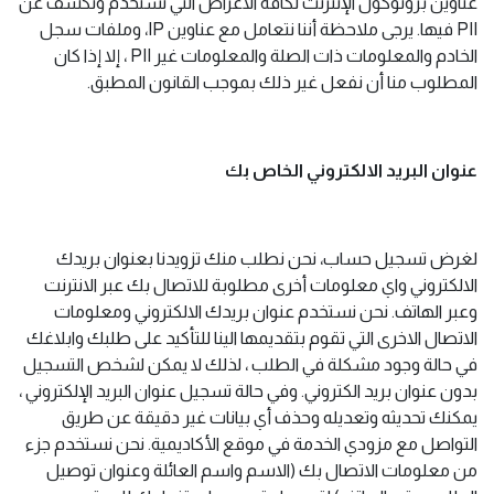
عناوين بروتوكول الإنترنت لكافة الاغراض التي نستخدم ونكشف عن
PII فيها. يرجى ملاحظة أننا نتعامل مع عناوين IP، وملفات سجل
الخادم والمعلومات ذات الصلة والمعلومات غير PII ، إلا إذا كان
المطلوب منا أن نفعل غير ذلك بموجب القانون المطبق.
عنوان البريد الالكتروني الخاص بك
لغرض تسجيل حساب، نحن نطلب منك تزويدنا بعنوان بريدك
الالكتروني واي معلومات أخرى مطلوبة للاتصال بك عبر الانترنت
وعبر الهاتف. نحن نستخدم عنوان بريدك الالكتروني ومعلومات
الاتصال الاخرى التي تقوم بتقديمها الينا للتأكيد على طلبك وابلاغك
في حالة وجود مشكلة في الطلب ، لذلك لا يمكن لشخص التسجيل
بدون عنوان بريد الكتروني. وفي حالة تسجيل عنوان البريد الإلكتروني ،
يمكنك تحديثه وتعديله وحذف أي بيانات غير دقيقة عن طريق
التواصل مع مزودي الخدمة في موقع الأكاديمية. نحن نستخدم جزء
من معلومات الاتصال بك (الاسم واسم العائلة وعنوان توصيل